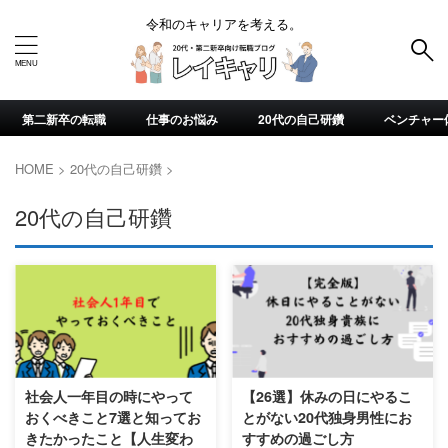
令和のキャリアを考える。
第二新卒の転職
仕事のお悩み
20代の自己研鑽
ベンチャー
HOME
>
20代の自己研鑽
>
20代の自己研鑽
社会人一年目の時にやって
【26選】休みの日にやるこ
おくべきこと7選と知ってお
とがない20代独身男性にお
きたかったこと【人生変わ
すすめの過ごし方