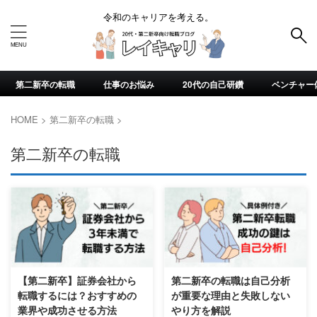
令和のキャリアを考える。
第二新卒の転職
仕事のお悩み
20代の自己研鑽
ベンチャー
HOME
>
第二新卒の転職
>
第二新卒の転職
【第二新卒】証券会社から
第二新卒の転職は自己分析
転職するには？おすすめの
が重要な理由と失敗しない
業界や成功させる方法
やり方を解説