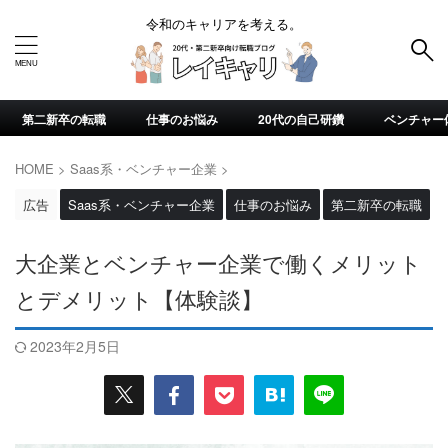
令和のキャリアを考える。
第二新卒の転職
仕事のお悩み
20代の自己研鑽
ベンチャー
HOME
>
Saas系・ベンチャー企業
>
広告
Saas系・ベンチャー企業
仕事のお悩み
第二新卒の転職
大企業とベンチャー企業で働くメリット
とデメリット【体験談】
2023年2月5日