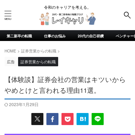
令和のキャリアを考える。
第二新卒の転職
仕事のお悩み
20代の自己研鑽
ベンチャー
HOME
>
証券営業からの転職
>
広告
証券営業からの転職
【体験談】証券会社の営業はキツいから
やめとけと言われる理由11選。
2023年1月29日