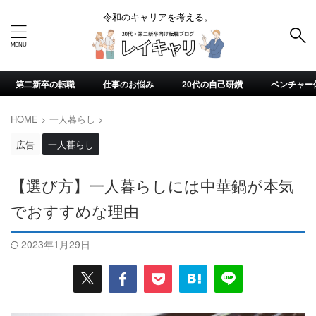
令和のキャリアを考える。
第二新卒の転職
仕事のお悩み
20代の自己研鑽
ベンチャー
HOME
>
一人暮らし
>
広告
一人暮らし
【選び方】一人暮らしには中華鍋が本気
でおすすめな理由
2023年1月29日