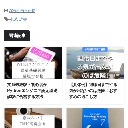
-
20代の自己研鑽
-
小説
,
読書
関連記事
文系未経験・初心者が
【具体例】退職日までやる
Pythonエンジニア認定基礎
気が出ないのは危険！おす
試験に合格する方法
すめの過ごし方