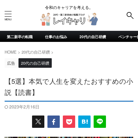
令和のキャリアを考える。
第二新卒の転職
仕事のお悩み
20代の自己研鑽
ベンチャー
HOME
>
20代の自己研鑽
>
広告
20代の自己研鑽
【5選】本気で人生を変えたおすすめの小
説【読書】
2023年2月16日