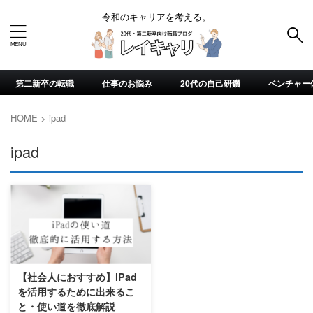
令和のキャリアを考える。
第二新卒の転職
仕事のお悩み
20代の自己研鑽
ベンチャー
HOME
>
ipad
ipad
【社会人におすすめ】iPad
を活用するために出来るこ
と・使い道を徹底解説